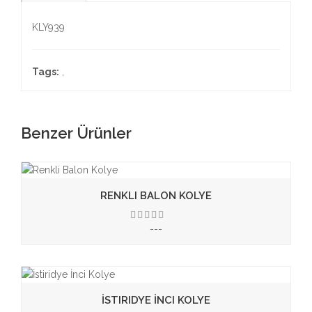
KLY939
Tags:
,
Benzer Ürünler
RENKLI BALON KOLYE
---
3.50
İSTIRIDYE İNCI KOLYE