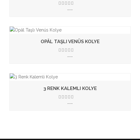
---
3.50
OPÂL TAŞLI VENÜS KOLYE
---
3.50
3 RENK KALEMLI KOLYE
---
3.50