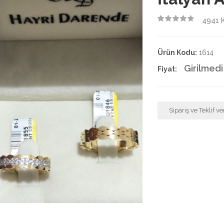
4941
K
4.50
Ürün Kodu:
1614
Girilmedi
Fiyat:
Sipariş ve Teklif ve