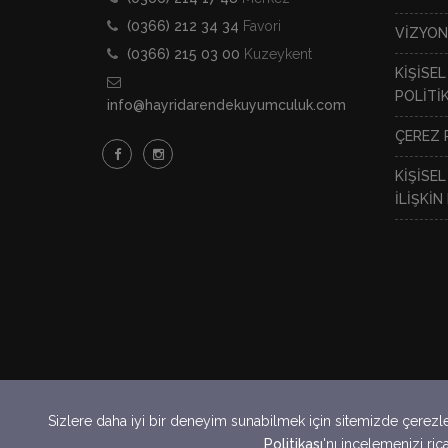
(0366) 212 34 34
Favori
VİZYO
(0366) 215 03 00
Kuzeykent
KİŞİSE
POLİTİK
info@hayridarendekuyumculuk.com
ÇEREZ 
KİŞİSEL
İLİŞKİ
Burada yer alan haberler ve altın fiyatları bi
Sizlere daha iyi bir deneyim sunabilmek için sitemizde çerezler 
Politikası
'nı incelemenizi ric