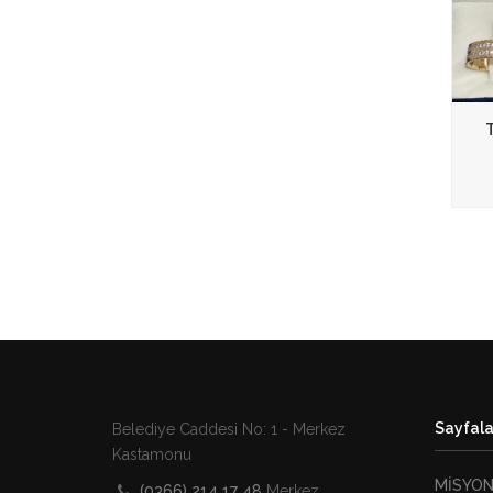
Sayfala
Belediye Caddesi No: 1 - Merkez
Kastamonu
MİSYO
(0366) 214 17 48
Merkez