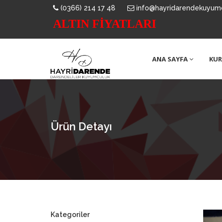
(0366) 214 17 48
info@hayridarendekuyum
ALTIN FİYATLARI
ANA SAYFA
KU
Ürün Detayı
Kategoriler