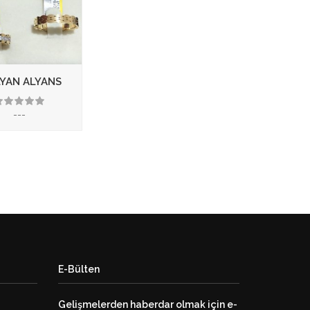
LYAN ALYANS
---
3.50
E-Bülten
Gelişmelerden haberdar olmak için e-