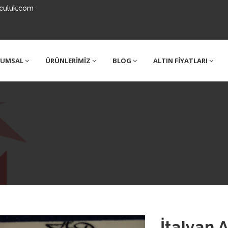
culuk.com
RUMSAL
ÜRÜNLERİMİZ
BLOG
ALTIN FİYATLARI
İtalyan 