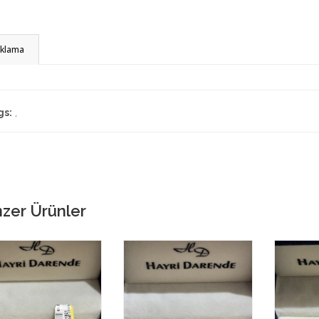
ıklama
gs:
,
zer Ürünler