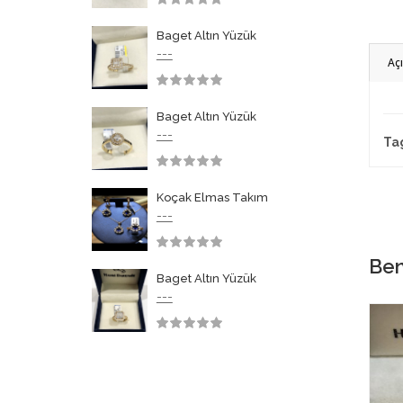
3.50
Baget Altın Yüzük
---
Aç
3.50
Baget Altın Yüzük
---
Ta
3.50
Koçak Elmas Takım
---
3.50
Ben
Baget Altın Yüzük
---
3.50