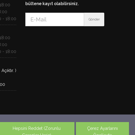
bültene kayıt olabilirsiniz.
18:00
8:00
 - 18:00
Gönder
18:00
8:00
 - 18:00
çıktır. )
:00
r. Yasal uyarı metninin tamamı için
buraya tıklayın.
Hepsini Reddet (Zorunlu
Çerez Ayarlarını