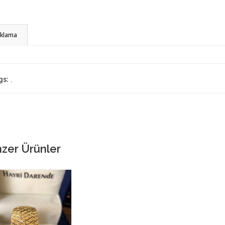
ıklama
gs:
,
zer Ürünler