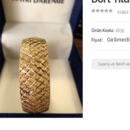
11952
4.50
Ürün Kodu:
1635
Girilmedi
Fiyat:
Sipariş ve Teklif ve