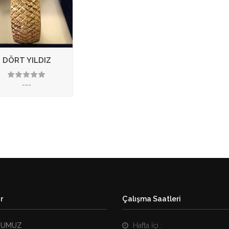
DÖRT YILDIZ
---
3.50
r
Çalışma Saatleri
NUMUZ
Hafta İçi :