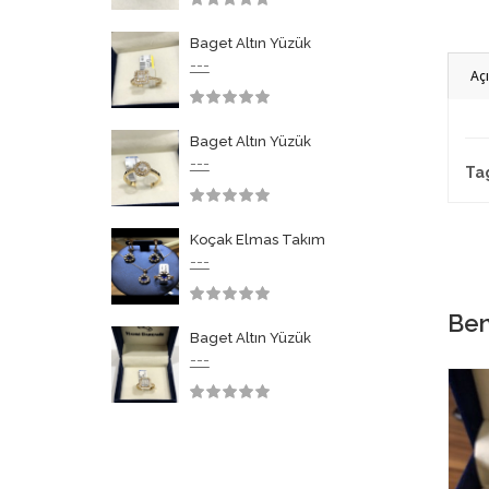
3.50
Baget Altın Yüzük
---
Aç
3.50
Baget Altın Yüzük
---
Ta
3.50
Koçak Elmas Takım
---
3.50
Ben
Baget Altın Yüzük
---
3.50