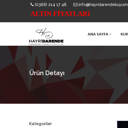
(0366) 214 17 48
info@hayridarendekuyum
ALTIN FİYATLARI
ANA SAYFA
KU
Ürün Detayı
Kategoriler