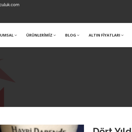
culuk.com
RUMSAL
ÜRÜNLERİMİZ
BLOG
ALTIN FİYATLARI
Dört Yıld