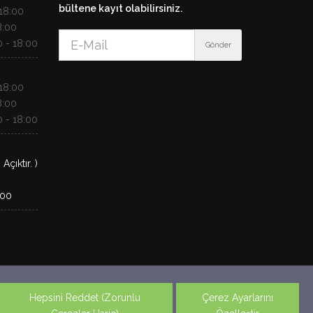
bültene kayıt olabilirsiniz.
18:00
8:00
 - 18:00
Gönder
18:00
8:00
 - 18:00
çıktır. )
:00
r. Yasal uyarı metninin tamamı için
buraya tıklayın.
Hepsini Reddet (Zorunlu
Çerez Ayarlarını