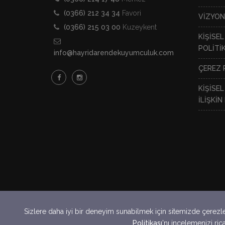
(0366) 212 34 34
Favori
VİZYO
(0366) 215 03 00
Kuzeykent
KİŞİSE
POLİTİK
info@hayridarendekuyumculuk.com
ÇEREZ 
KİŞİSEL
İLİŞKİ
Burada yer alan haberler ve altın fiyatları bi
Sizlere daha iyi bir deneyim sunabilmek için sitemizde çerezler 
Politikası
'nı incelemenizi ric