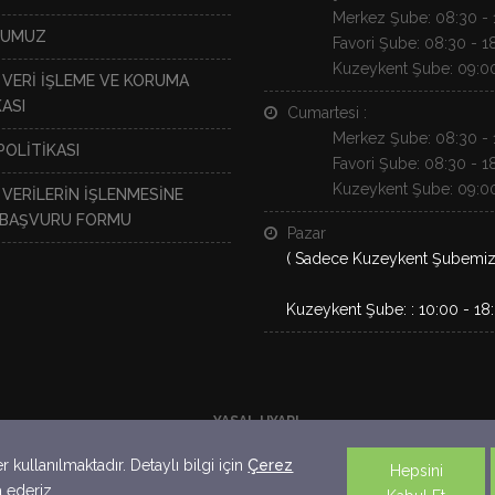
Merkez Şube: 08:30 - 
NUMUZ
Favori Şube: 08:30 - 1
Kuzeykent Şube: 09:00
L VERİ İŞLEME VE KORUMA
ASI
Cumartesi :
Merkez Şube: 08:30 - 
POLİTİKASI
Favori Şube: 08:30 - 1
Kuzeykent Şube: 09:00
 VERİLERİN İŞLENMESİNE
N BAŞVURU FORMU
Pazar
( Sadece Kuzeykent Şubemiz A
Kuzeykent Şube: : 10:00 - 18
YASAL UYARI
lgi amaçlıdır. Yayınlanan bilgiler yatırım danışmanlığı kapsamında değildi
kullanılmaktadır. Detaylı bilgi için
Çerez
Hepsini
a ederiz.