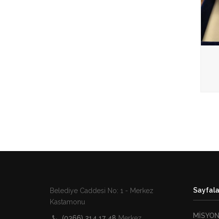
Sayfala
Belediye Caddesi No: 1 - Merkez
Kastamonu
MİSYO
(0366) 214 17 48
Merkez