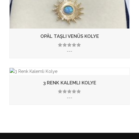
OPÂL TAŞLI VENÜS KOLYE
---
3.50
3 RENK KALEMLI KOLYE
---
3.50