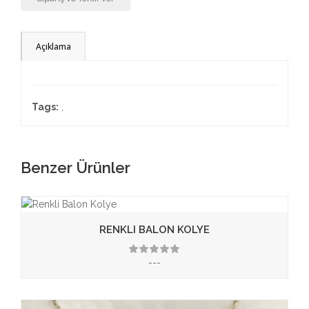
Açıklama
Tags:
,
Benzer Ürünler
RENKLI BALON KOLYE
---
3.50