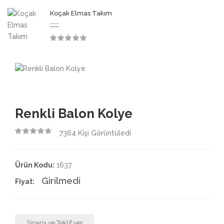
3.50
Koçak Elmas Takım
---
3.50
Renkli Balon Kolye
7364
Kişi Görüntüledi
4.50
Ürün Kodu:
1637
Girilmedi
Fiyat:
Sipariş ve Teklif ver